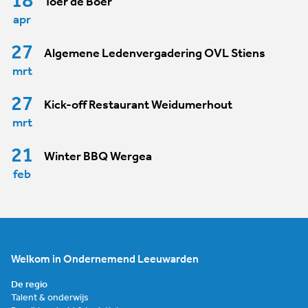
18
Toer de Boer
apr
27
Algemene Ledenvergadering OVL Stiens
mrt
27
Kick-off Restaurant Weidumerhout
mrt
21
Winter BBQ Wergea
feb
Welkom in Ondernemend Leeuwarden
De regio
Talent & onderwijs