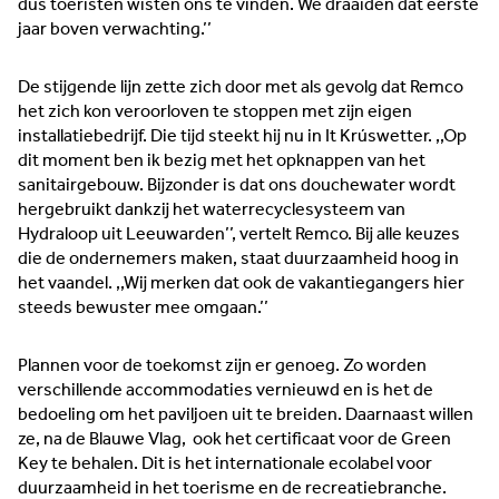
dus toeristen wisten ons te vinden. We draaiden dat eerste
jaar boven verwachting.’’
De stijgende lijn zette zich door met als gevolg dat Remco
het zich kon veroorloven te stoppen met zijn eigen
installatiebedrijf. Die tijd steekt hij nu in It Krúswetter. ,,Op
dit moment ben ik bezig met het opknappen van het
sanitairgebouw. Bijzonder is dat ons douchewater wordt
hergebruikt dankzij het waterrecyclesysteem van
Hydraloop uit Leeuwarden’’, vertelt Remco. Bij alle keuzes
‘It kin net’ komt niet in het woordenboek van Ester en
die de ondernemers maken, staat duurzaamheid hoog in
Remco van der Velde voor. De ondernemers van camping
het vaandel. ,,Wij merken dat ook de vakantiegangers hier
en passantenhaven It Krúswetter in Easterlittens kijken
steeds bewuster mee omgaan.’’
vooral naar hoe het wél kan — en dat doen ze met oog voor
de toekomst. Duurzaamheid speelt daarbij een hoofdrol.
Plannen voor de toekomst zijn er genoeg. Zo worden
Lees meer →
verschillende accommodaties vernieuwd en is het de
bedoeling om het paviljoen uit te breiden. Daarnaast willen
ze, na de Blauwe Vlag, ook het certificaat voor de Green
Key te behalen. Dit is het internationale ecolabel voor
duurzaamheid in het toerisme en de recreatiebranche.