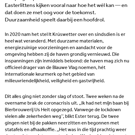
accountmanagers.
Easterlittens kijken vooral naar hoe het wél kan — en
dat doen ze met oog voor de toekomst.
Duurzaamheid speelt daarbij een hoofdrol.
In 2020 nam het stel It Krúswetter over en sindsdien is er
Horeca & Retail
Watertech
heel wat veranderd. Met duurzame materialen,
energiezuinige voorzieningen en aandacht voor de
Maakindustrie
Innovatie
omgeving hebben zij de haven grondig vernieuwd. Die
inspanningen zijn inmiddels beloond: de haven mag zich nu
Duurzaam
Food
officieel drager van de Blauwe Vlag noemen, hét
internationale keurmerk op het gebied van
Algemeen
Trots van de regio
milieuvriendelijkheid, veiligheid en gastvrijheid.
Horeca &
Retail
Dit alles ging niet zonder slag of stoot. Twee weken na de
overname brak de coronacrisis uit. ,,Ik had net mijn baan bij
Bierbrouwerij Us Heit opgezegd. Vanwege de lockdown
vielen alle zekerheden weg’’, blikt Ester terug. De twee
gingen niet bij de pakken neerzitten en begonnen met
statafels en afhaalkoffie. ,,Het was in die tijd prachtig weer