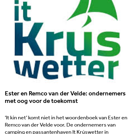
Lees het boek 'Wij zijn ondernemend Leeuwarden'
Wij staan klaar voor ondernemers in onze gemeente
en zijn trots op de grote verscheidenheid van
bedrijven. Onze contactpersonen per sector of
gebied weten wat er speelt en schakelen snel bij
Ester en Remco van der Velde: ondernemers
hulpvragen. We geven advies, gevraagd én
met oog voor de toekomst
ongevraagd, over zaken als nieuwe regelingen of
duurzaam ondernemen. Heeft u een
‘It kin net’ komt niet in het woordenboek van Ester en
ondernemersvraag of wellicht een idee? Neem
Remco van der Velde voor. De ondernemers van
gerust contact op met een van onze
camping en passantenhaven It Krúswetter in