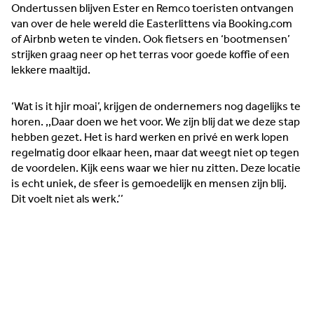
Ondertussen blijven Ester en Remco toeristen ontvangen
van over de hele wereld die Easterlittens via Booking.com
of Airbnb weten te vinden. Ook fietsers en ‘bootmensen’
strijken graag neer op het terras voor goede koffie of een
lekkere maaltijd.
‘Wat is it hjir moai’, krijgen de ondernemers nog dagelijks te
horen. ,,Daar doen we het voor. We zijn blij dat we deze stap
hebben gezet. Het is hard werken en privé en werk lopen
regelmatig door elkaar heen, maar dat weegt niet op tegen
de voordelen. Kijk eens waar we hier nu zitten. Deze locatie
is echt uniek, de sfeer is gemoedelijk en mensen zijn blij.
‘Oog voor de mens’, was voor Vera Postema de
Dit voelt niet als werk.’’
belangrijkste drijfveer om haar eigen winkel met
dameskleding, sieraden en woonaccessoires aan de Sint
Jacobstraat te beginnen. "Zelf mis ik dat in bestaande
winkels", stelt Postema. Om het verschil te maken opende
zij begin 2026 haar onderneming Vera Nova.
Lees meer →