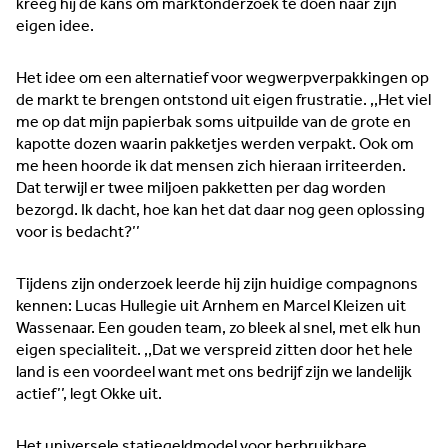
kreeg hij de kans om marktonderzoek te doen naar zijn
accountmanagers.
eigen idee.
Het idee om een alternatief voor wegwerpverpakkingen op
de markt te brengen ontstond uit eigen frustratie. ,,Het viel
Horeca & Retail
Watertech
me op dat mijn papierbak soms uitpuilde van de grote en
kapotte dozen waarin pakketjes werden verpakt. Ook om
Maakindustrie
Innovatie
me heen hoorde ik dat mensen zich hieraan irriteerden.
Dat terwijl er twee miljoen pakketten per dag worden
Duurzaam
Food
bezorgd. Ik dacht, hoe kan het dat daar nog geen oplossing
voor is bedacht?’’
Algemeen
Trots van de regio
Horeca &
Tijdens zijn onderzoek leerde hij zijn huidige compagnons
Retail
kennen: Lucas Hullegie uit Arnhem en Marcel Kleizen uit
Wassenaar. Een gouden team, zo bleek al snel, met elk hun
eigen specialiteit. ,,Dat we verspreid zitten door het hele
land is een voordeel want met ons bedrijf zijn we landelijk
actief’’, legt Okke uit.
Het universele statiegeldmodel voor herbruikbare