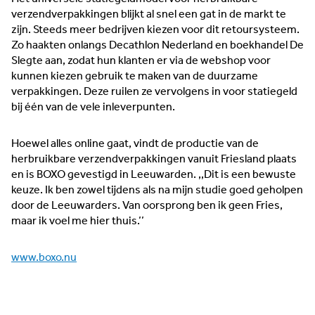
verzendverpakkingen blijkt al snel een gat in de markt te
zijn. Steeds meer bedrijven kiezen voor dit retoursysteem.
Zo haakten onlangs Decathlon Nederland en boekhandel De
Slegte aan, zodat hun klanten er via de webshop voor
kunnen kiezen gebruik te maken van de duurzame
verpakkingen. Deze ruilen ze vervolgens in voor statiegeld
bij één van de vele inleverpunten.
Hoewel alles online gaat, vindt de productie van de
‘It kin net’ komt niet in het woordenboek van Ester en
herbruikbare verzendverpakkingen vanuit Friesland plaats
Remco van der Velde voor. De ondernemers van camping
en is BOXO gevestigd in Leeuwarden. ,,Dit is een bewuste
en passantenhaven It Krúswetter in Easterlittens kijken
keuze. Ik ben zowel tijdens als na mijn studie goed geholpen
vooral naar hoe het wél kan — en dat doen ze met oog voor
door de Leeuwarders. Van oorsprong ben ik geen Fries,
de toekomst. Duurzaamheid speelt daarbij een hoofdrol.
maar ik voel me hier thuis.’’
Lees meer →
www.boxo.nu