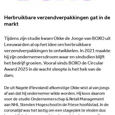
Herbruikbare verzendverpakkingen gat in de
markt
Tijdens zijn studie kwam Okke de Jonge van BOXO uit
Leeuwarden al op het idee om herbruikbare
verzendverpakkingen te ontwikkelen. In 2021 maakte
Lees het boek 'Wij zijn ondernemend Leeuwarden'
hij zijn ondernemersdroom waar en sindsdien blijft
Wij staan klaar voor ondernemers in onze gemeente
het bedrijf groeien. Vooral sinds BOXO de Circular
en zijn trots op de grote verscheidenheid van
Award 2025 in de wacht sleepte is het hek van de
bedrijven. Onze contactpersonen per sector of
dam.
gebied weten wat er speelt en schakelen snel bij
hulpvragen. We geven advies, gevraagd én
De uit Nagele (Flevoland) afkomstige Okke wist al van jongs
ongevraagd, over zaken als nieuwe regelingen of
af aan dat hij ondernemer wilde worden. Hij koos daarom
duurzaam ondernemen. Heeft u een
voor de studie Ondernemerschap & Retail Management
ondernemersvraag of wellicht een idee? Neem
aan NHL Stenden Hogeschool in de Friese hoofdstad. In de
gerust contact op met een van onze
coronatijd was het lastig om een stageplek te vinden dus