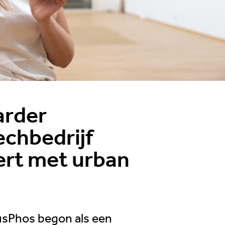
gerust contact op met een van
rder
chbedrijf
ert met urban
usPhos begon als een