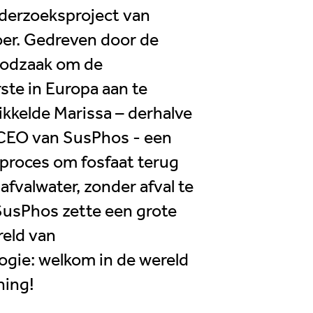
nderzoeksproject van
oer. Gedreven door de
oodzaak om de
m
Food
Algemeen
ste in Europa aan te
kkelde Marissa – derhalve
 CEO van SusPhos - een
proces om fosfaat terug
afvalwater, zonder afval te
SusPhos zette een grote
reld van
ogie: welkom in de wereld
ning!