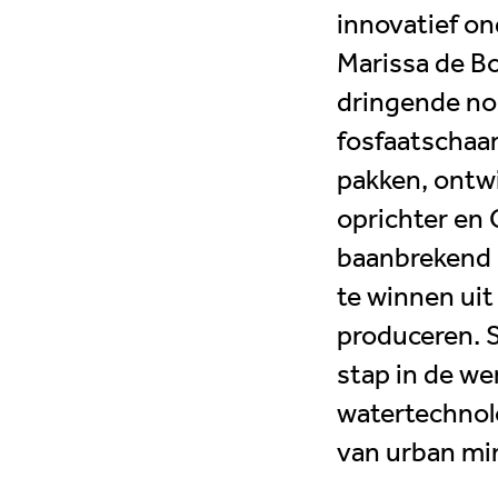
innovatief o
Marissa de B
dringende n
rtech
Maakindustrie
Innovatie
Duurzaa
fosfaatschaar
Trots van de regio
pakken, ontwi
oprichter en
baanbrekend 
Horeca & Retail
te winnen uit 
produceren. 
stap in de we
watertechnol
van urban mi