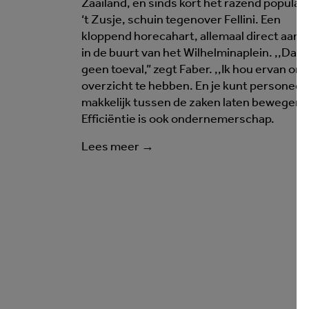
Zaailand, en sinds kort het razend populai
‘t Zusje, schuin tegenover Fellini. Een
kloppend horecahart, allemaal direct aan o
in de buurt van het Wilhelminaplein. ,,Dat i
geen toeval,” zegt Faber. ,,Ik hou ervan om
overzicht te hebben. En je kunt personeel
makkelijk tussen de zaken laten bewegen.”
Efficiëntie is ook ondernemerschap.
Lees meer →