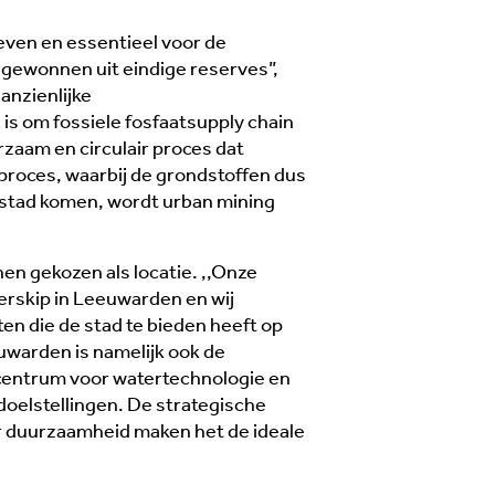
 leven en essentieel voor de
gewonnen uit eindige reserves”,
anzienlijke
is om fossiele fosfaatsupply chain
rzaam en circulair proces dat
 proces, waarbij de grondstoffen dus
ie jaar geleden zette Martine Hirschfeld
e stad komen, wordt urban mining
men met haar man Willem Karel de stap
 het oudste hotel van Friesland te kopen:
en gekozen als locatie. ,,Onze
tel-Restaurant Oostergoo in Grou (1858).
terskip in Leeuwarden en wij
t gezin verhuisde van Bergen aan Zee
iten die de stad te bieden heeft op
ar het Friese watersportdorp en voelt zich
uwarden is namelijk ook de
er thuis. ,,Ons leven in Friesland is minder
centrum voor watertechnologie en
haast’’, zegt Martine.
 doelstellingen. De strategische
ees meer →
ar duurzaamheid maken het de ideale