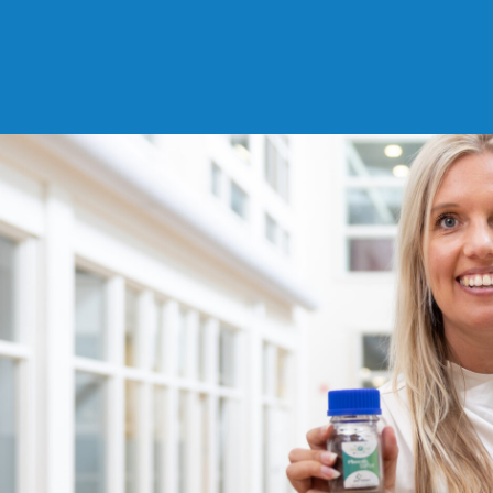
n
Wij staan klaar voor ondern
trots op de grote verscheid
contactpersonen per sector 
en schakelen snel bij hulpvr
gevraagd én ongevraagd, ove
of duurzaam ondernemen. H