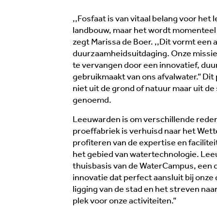
,,Fosfaat is van vitaal belang voor het
landbouw, maar het wordt momenteel 
zegt Marissa de Boer. ,,Dit vormt een a
duurzaamheidsuitdaging. Onze missie 
te vervangen door een innovatief, duu
gebruikmaakt van ons afvalwater.” Dit
an
‘Oog voor de mens’, was voor Vera Postema
Dr
niet uit de grond of natuur maar uit d
de belangrijkste drijfveer om haar eigen
sa
genoemd.
winkel met dameskleding, sieraden en
om
Leeuwarden is om verschillende reden
woonaccessoires aan de Sint Jacobstraat te
Ho
proeffabriek is verhuisd naar het Wet
l
beginnen. "Zelf mis ik dat in bestaande
He
profiteren van de expertise en facilite
winkels", stelt Postema. Om het verschil te
na
het gebied van watertechnologie. Lee
en
maken opende zij begin 2026 haar
hi
thuisbasis van de WaterCampus, een 
onderneming Vera Nova.
ge
innovatie dat perfect aansluit bij onze
Lees meer →
L
ligging van de stad en het streven na
plek voor onze activiteiten.”