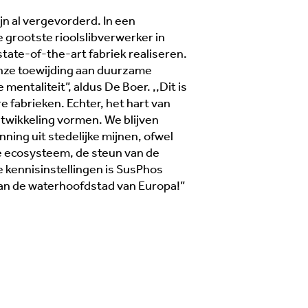
jn al vergevorderd. In een
 grootste rioolslibverwerker in
tate-of-the-art fabriek realiseren.
nze toewijding aan duurzame
entaliteit”, aldus De Boer. ,,Dit is
e fabrieken. Echter, het hart van
ntwikkeling vormen. We blijven
ning uit stedelijke mijnen, ofwel
e ecosysteem, de steun van de
e kennisinstellingen is SusPhos
t van de waterhoofdstad van Europa!”