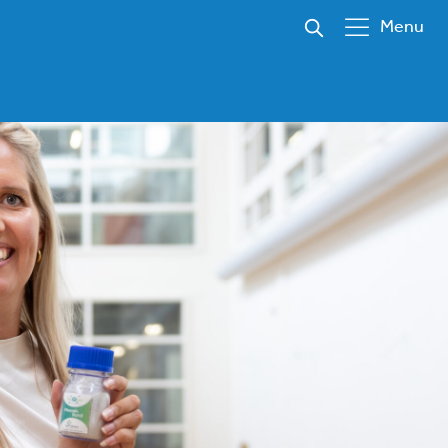
Menu
emers in onze gemeente en zijn
enheid van bedrijven. Onze
of gebied weten wat er speelt
agen. We geven advies,
r zaken als nieuwe regelingen
eeft u een ondernemersvraag