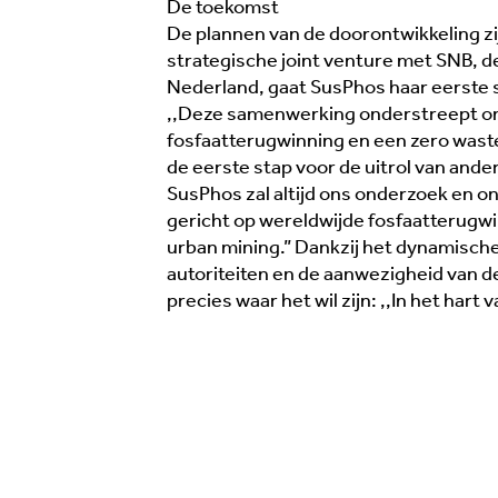
De toekomst
De plannen van de doorontwikkeling zi
strategische joint venture met SNB, de
Nederland, gaat SusPhos haar eerste s
,,Deze samenwerking onderstreept o
fosfaatterugwinning en een zero waste m
de eerste stap voor de uitrol van ander
SusPhos zal altijd ons onderzoek en o
gericht op wereldwijde fosfaatterugwin
urban mining.” Dankzij het dynamisch
autoriteiten en de aanwezigheid van d
precies waar het wil zijn: ,,In het har
,,Als je doet wat je deed, krijg je wat je
kreeg.” Was getekend: Rick Klap,
medeoprichter van Klup de Dag. Samen met
compagnon Ivo van Baal runt hij sinds 2019