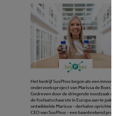
Het bedrijf SusPhos begon als een innovat
onderzoeksproject van Marissa de Boer.
Gedreven door de dringende noodzaak o
de fosfaatschaarste in Europa aan te pakk
ontwikkelde Marissa – derhalve oprichter 
CEO van SusPhos - een baanbrekend proc