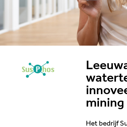
of wellicht een idee? Neem 
onze accountmanagers.
Leeuwa
waterte
innove
mining
uwarden'
Het bedrijf S