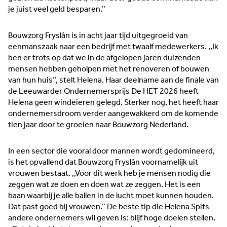
je juist veel geld besparen.’’
Bouwzorg Fryslân is in acht jaar tijd uitgegroeid van
eenmanszaak naar een bedrijf met twaalf medewerkers. ,,Ik
ben er trots op dat we in de afgelopen jaren duizenden
mensen hebben geholpen met het renoveren of bouwen
van hun huis’’, stelt Helena. Haar deelname aan de finale van
de Leeuwarder Ondernemersprijs De HET 2026 heeft
Helena geen windeieren gelegd. Sterker nog, het heeft haar
‘It kin net’ komt niet in het woordenboek van Ester en
ondernemersdroom verder aangewakkerd om de komende
Remco van der Velde voor. De ondernemers van camping
tien jaar door te groeien naar Bouwzorg Nederland.
en passantenhaven It Krúswetter in Easterlittens kijken
vooral naar hoe het wél kan — en dat doen ze met oog voor
In een sector die vooral door mannen wordt gedomineerd,
de toekomst. Duurzaamheid speelt daarbij een hoofdrol.
is het opvallend dat Bouwzorg Fryslân voornamelijk uit
Lees meer →
vrouwen bestaat. ,,Voor dit werk heb je mensen nodig die
zeggen wat ze doen en doen wat ze zeggen. Het is een
baan waarbij je alle ballen in de lucht moet kunnen houden.
Dat past goed bij vrouwen.’’ De beste tip die Helena Spits
andere ondernemers wil geven is: blijf hoge doelen stellen.