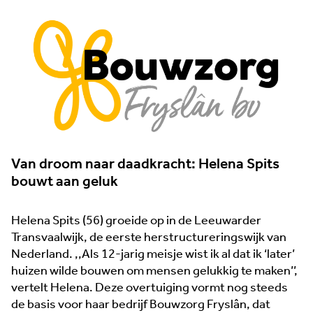
Lees het boek 'Wij zijn ondernemend Leeuwarden'
Van droom naar daadkracht: Helena Spits
Wij staan klaar voor ondernemers in onze gemeente
bouwt aan geluk
en zijn trots op de grote verscheidenheid van
bedrijven. Onze contactpersonen per sector of
gebied weten wat er speelt en schakelen snel bij
Helena Spits (56) groeide op in de Leeuwarder
hulpvragen. We geven advies, gevraagd én
Transvaalwijk, de eerste herstructureringswijk van
ongevraagd, over zaken als nieuwe regelingen of
Nederland. ,,Als 12-jarig meisje wist ik al dat ik ‘later’
duurzaam ondernemen. Heeft u een
huizen wilde bouwen om mensen gelukkig te maken’’,
ondernemersvraag of wellicht een idee? Neem
vertelt Helena. Deze overtuiging vormt nog steeds
gerust contact op met een van onze
de basis voor haar bedrijf Bouwzorg Fryslân, dat