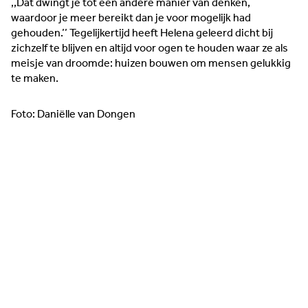
,,Dat dwingt je tot een andere manier van denken,
waardoor je meer bereikt dan je voor mogelijk had
gehouden.’’ Tegelijkertijd heeft Helena geleerd dicht bij
zichzelf te blijven en altijd voor ogen te houden waar ze als
meisje van droomde: huizen bouwen om mensen gelukkig
te maken.
Foto: Daniëlle van Dongen
‘Oog voor de mens’, was voor Vera Postema de
belangrijkste drijfveer om haar eigen winkel met
dameskleding, sieraden en woonaccessoires aan de Sint
Jacobstraat te beginnen. "Zelf mis ik dat in bestaande
winkels", stelt Postema. Om het verschil te maken opende
zij begin 2026 haar onderneming Vera Nova.
Lees meer →