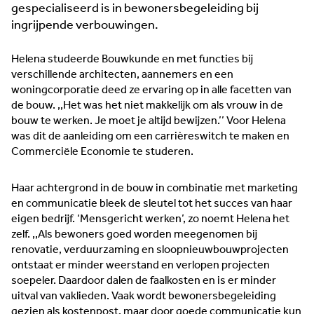
accountmanagers.
gespecialiseerd is in bewonersbegeleiding bij
ingrijpende verbouwingen.
Helena studeerde Bouwkunde en met functies bij
verschillende architecten, aannemers en een
Horeca & Retail
Watertech
woningcorporatie deed ze ervaring op in alle facetten van
de bouw. ,,Het was het niet makkelijk om als vrouw in de
Maakindustrie
Innovatie
bouw te werken. Je moet je altijd bewijzen.’’ Voor Helena
was dit de aanleiding om een carrièreswitch te maken en
Duurzaam
Food
Commerciële Economie te studeren.
Algemeen
Trots van de regio
Haar achtergrond in de bouw in combinatie met marketing
Horeca &
en communicatie bleek de sleutel tot het succes van haar
Retail
eigen bedrijf. ‘Mensgericht werken’, zo noemt Helena het
zelf. ,,Als bewoners goed worden meegenomen bij
renovatie, verduurzaming en sloopnieuwbouwprojecten
ontstaat er minder weerstand en verlopen projecten
soepeler. Daardoor dalen de faalkosten en is er minder
uitval van vaklieden. Vaak wordt bewonersbegeleiding
gezien als kostenpost, maar door goede communicatie kun