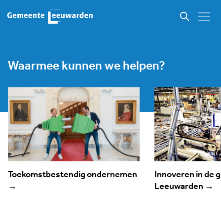
Waarmee kunnen we helpen?
Toekomstbestendig ondernemen
Innoveren in de
→
Leeuwarden
→