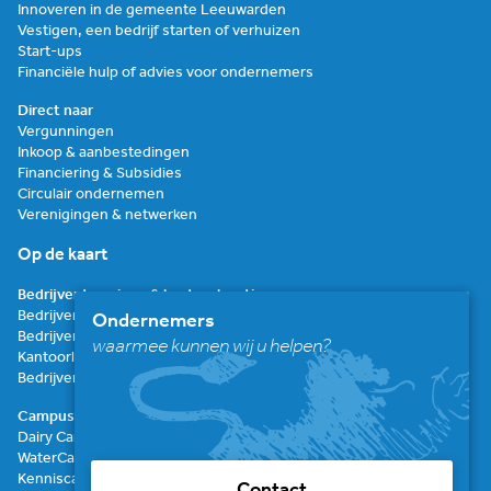
Innoveren in de gemeente Leeuwarden
Vestigen, een bedrijf starten of verhuizen
Start-ups
Financiële hulp of advies voor ondernemers
Direct naar
Vergunningen
Inkoop & aanbestedingen
Financiering & Subsidies
Circulair ondernemen
Verenigingen & netwerken
Op de kaart
Bedrijventerreinen & kantoorlocaties
Bedrijventerrein de Zwette
Ondernemers
Bedrijventerrein de Hemrik
waarmee kunnen wij u helpen?
Kantoorlocatie De Werp
Bedrijventerrein Frisia
Campussen
Dairy Campus
WaterCampus Leeuwarden
Kenniscampus
Contact