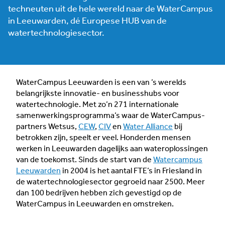
techneuten uit de hele wereld naar de WaterCampus
in Leeuwarden, dé Europese HUB van de
watertechnologiesector.
WaterCampus Leeuwarden is een van ’s werelds
belangrijkste innovatie- en businesshubs voor
watertechnologie. Met zo’n 271 internationale
samenwerkingsprogramma’s waar de WaterCampus-
partners Wetsus,
CEW
,
CIV
en
Water Alliance
bij
betrokken zijn, speelt er veel. Honderden mensen
werken in Leeuwarden dagelijks aan wateroplossingen
van de toekomst. Sinds de start van de
Watercampus
Leeuwarden
in 2004 is het aantal FTE’s in Friesland in
de watertechnologiesector gegroeid naar 2500. Meer
dan 100 bedrijven hebben zich gevestigd op de
WaterCampus in Leeuwarden en omstreken.