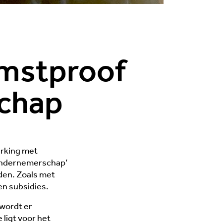
omstproof
chap
rking met
Ondernemerschap’
rden. Zoals met
en subsidies.
 wordt er
ligt voor het