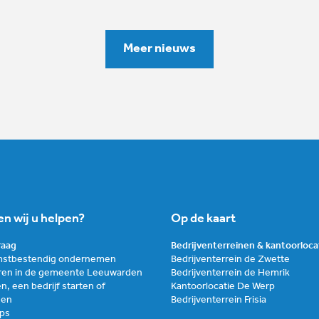
Meer nieuws
n wij u helpen?
Op de kaart
graag
Bedrijventerreinen & kantoorloca
stbestendig ondernemen
Bedrijventerrein de Zwette
ren in de gemeente Leeuwarden
Bedrijventerrein de Hemrik
n, een bedrijf starten of
Kantoorlocatie De Werp
zen
Bedrijventerrein Frisia
ups