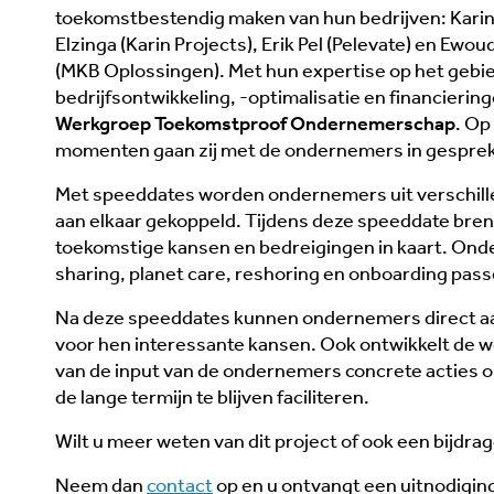
toekomstbestendig maken van hun bedrijven: Kari
Elzinga (Karin Projects), Erik Pel (Pelevate) en Ewou
(MKB Oplossingen). Met hun expertise op het gebi
bedrijfsontwikkeling, -optimalisatie en financierin
Werkgroep Toekomstproof Ondernemerschap
. Op
momenten gaan zij met de ondernemers in gesprek
Met speeddates worden ondernemers uit verschil
aan elkaar gekoppeld. Tijdens deze speeddate bre
toekomstige kansen en bedreigingen in kaart. Ond
sharing, planet care, reshoring en onboarding pas
Na deze speeddates kunnen ondernemers direct aa
voor hen interessante kansen. Ook ontwikkelt de w
van de input van de ondernemers concrete acties o
de lange termijn te blijven faciliteren.
Wilt u meer weten van dit project of ook een bijdra
Neem dan
contact
op en u ontvangt een uitnodigin