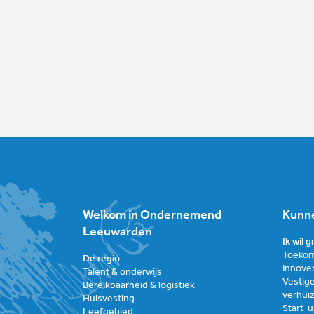
Welkom in Ondernemend
Kunne
Leeuwarden
Ik wil 
Toekom
De regio
Innove
Talent & onderwijs
Vestige
Bereikbaarheid & logistiek
verhui
Huisvesting
Start-
Leefgebied