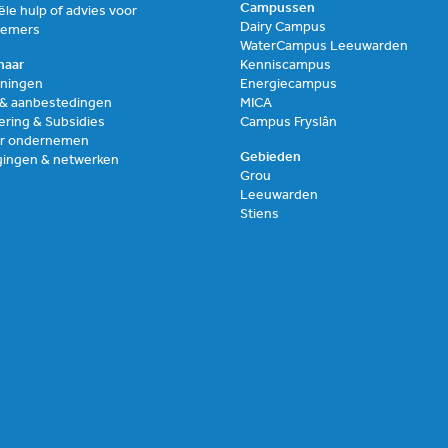
Campussen
ële hulp of advies voor
Dairy Campus
nemers
WaterCampus Leeuwarden
naar
Kenniscampus
ningen
Energiecampus
 & aanbestedingen
MICA
ering & Subsidies
Campus Fryslân
air ondernemen
Gebieden
gingen & netwerken
Grou
Leeuwarden
Stiens