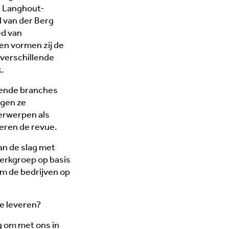
n Langhout-
d van der Berg
ed van
gen vormen zij de
 verschillende
.
lende branches
ngen ze
erwerpen als
seren de revue.
n de slag met
erkgroep op basis
m de bedrijven op
ge leveren?
g om met ons in