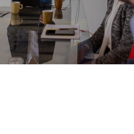
n wij u helpen?
Op de kaart
graag
Bedrijventerreinen & kantoorloca
stbestendig ondernemen
Bedrijventerrein de Zwette
ren in de gemeente Leeuwarden
Bedrijventerrein de Hemrik
n, een bedrijf starten of
Kantoorlocatie De Werp
zen
Bedrijventerrein Frisia