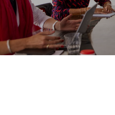
Welkom in Ondernemend
Kunne
Leeuwarden
Ik wil 
Toekom
De regio
Innove
Talent & onderwijs
Vestige
Bereikbaarheid & logistiek
verhui