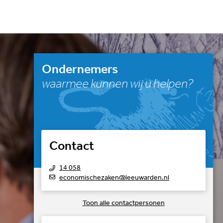
Ondernemers
waarmee kunnen wij u helpen?
Contact
14 058
economischezaken@leeuwarden.nl
Toon alle contactpersonen