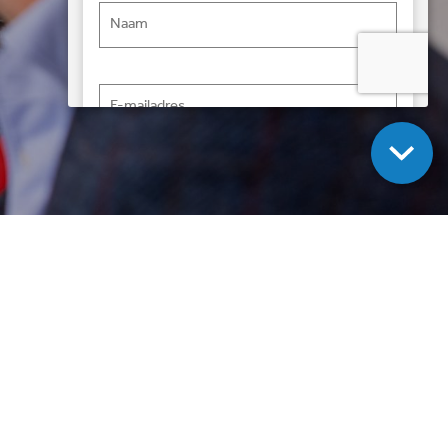
Naam
*
E-mailadres
*
Vraag
*
ties
Deze site wordt beschermd door reCAPTCHA en
Deze site wordt beschermd door reCAPTCHA
de Google Privacy Policy en algemene
en de Google
Privacy Policy
en
algemene