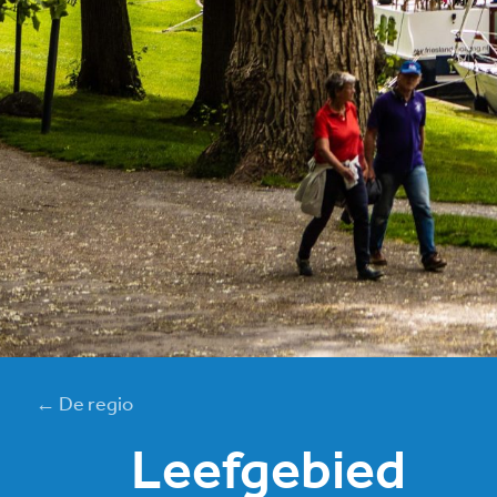
← De regio
Leefgebied