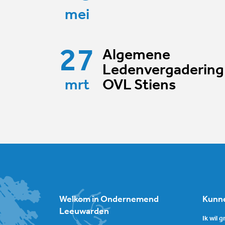
mei
27
Algemene
Ledenvergadering
mrt
OVL Stiens
Welkom in Ondernemend
Kunne
Leeuwarden
Ik wil 