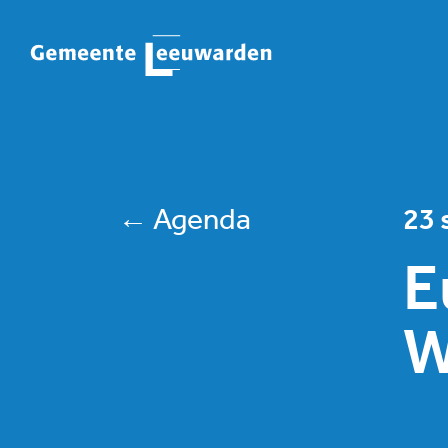
← Agenda
23 
E
W