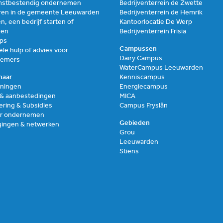
stbestendig ondernemen
Bedrijventerrein de Zwette
ren in de gemeente Leeuwarden
Bedrijventerrein de Hemrik
n, een bedrijf starten of
Kantoorlocatie De Werp
zen
Bedrijventerrein Frisia
ups
Campussen
ële hulp of advies voor
Dairy Campus
nemers
WaterCampus Leeuwarden
naar
Kenniscampus
ningen
Energiecampus
 & aanbestedingen
MICA
ering & Subsidies
Campus Fryslân
air ondernemen
Gebieden
gingen & netwerken
Grou
Leeuwarden
Stiens