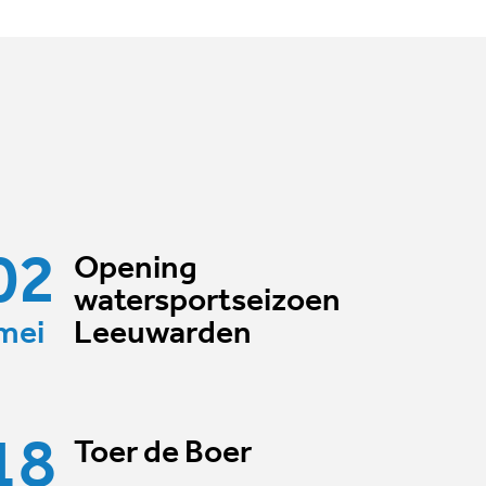
02
Opening
watersportseizoen
mei
Leeuwarden
18
Toer de Boer