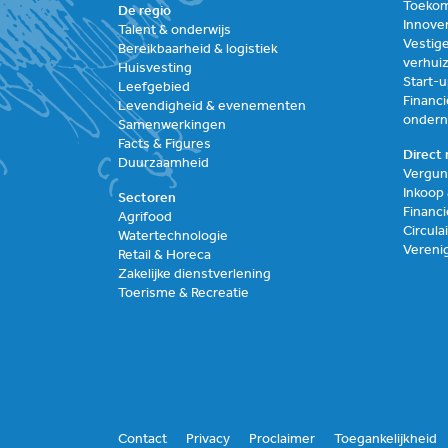
Toekom
De regio
Innove
Talent & onderwijs
Vestige
Bereikbaarheid & logistiek
verhui
Huisvesting
Start-
Leefgebied
Financi
Levendigheid & evenementen
onder
Samenwerkingen
Facts & Figures
Direct 
Duurzaamheid
Vergun
Inkoop
Sectoren
Financi
Agrifood
Circul
Watertechnologie
Vereni
Retail & Horeca
Zakelijke dienstverlening
Toerisme & Recreatie
Contact
Privacy
Proclaimer
Toegankelijkheid