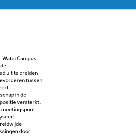
or WaterCampus
 de
ed uit te breiden
bevorderen tussen
eert
schap in de
ositie versterkt.
ontmoetingspunt
lyseert
reldwijde
ossingen door