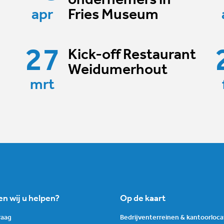
ondernemers in
apr
Fries Museum
27
Kick-off Restaurant
Weidumerhout
mrt
n wij u helpen?
Op de kaart
graag
Bedrijventerreinen & kantoorloca