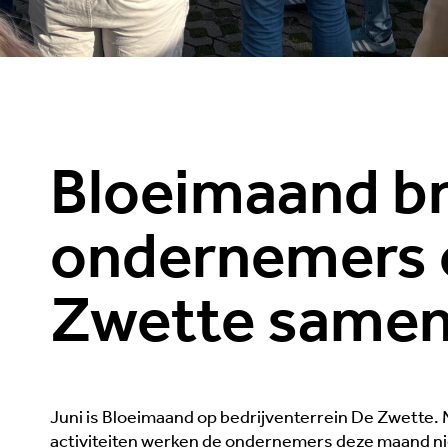
Bloeimaand b
ondernemers 
Zwette same
Juni is Bloeimaand op bedrijventerrein De Zwette. 
activiteiten werken de ondernemers deze maand niet