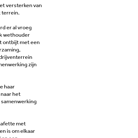
het versterken van
terrein.
rd er al vroeg
Ook wethouder
t ontbijt met een
urzaming,
drijventerrein
enwerking zijn
e haar
 naar het
’s samenwerking
stafette met
en is om elkaar