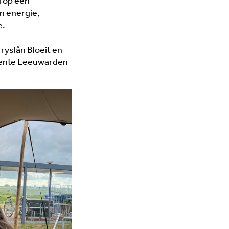
d op een
n energie,
e.
ryslân Bloeit en
eente Leeuwarden