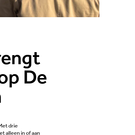
rengt
op De
n
Met drie
 alleen in of aan