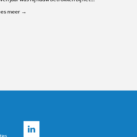
ees meer →
ties