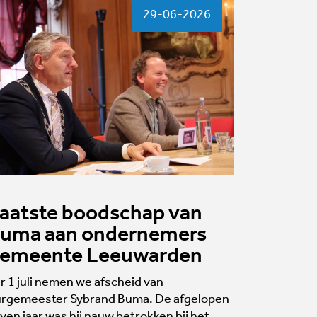
29-06-2026
aatste boodschap van
uma aan ondernemers
emeente Leeuwarden
r 1 juli nemen we afscheid van
rgemeester Sybrand Buma. De afgelopen
ven jaar was hij nauw betrokken bij het…