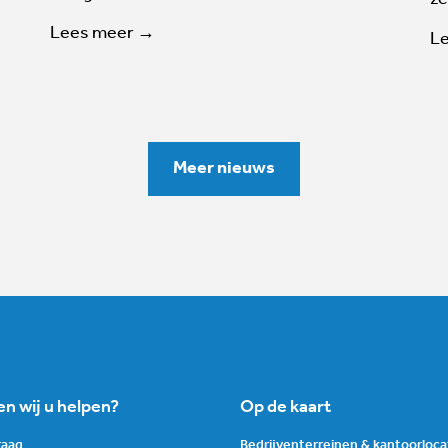
Lees meer →
L
Meer nieuws
n wij u helpen?
Op de kaart
graag
Bedrijventerreinen & kantoorloca