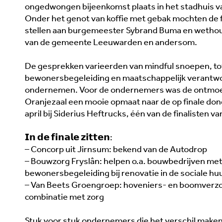
ongedwongen bijeenkomst plaats in het stadhuis 
Onder het genot van koffie met gebak mochten de f
stellen aan burgemeester Sybrand Buma en wetho
van de gemeente Leeuwarden en andersom.
De gesprekken varieerden van mindful snoepen, to
bewonersbegeleiding en maatschappelijk verantw
ondernemen. Voor de ondernemers was de ontmoet
Oranjezaal een mooie opmaat naar de op finale do
april bij Siderius Heftrucks, één van de finalisten van
𝗜𝗻 𝗱𝗲 𝗳𝗶𝗻𝗮𝗹𝗲 𝘇𝗶𝘁𝘁𝗲𝗻:
– Concorp uit Jirnsum: bekend van de Autodrop
– Bouwzorg Fryslân: helpen o.a. bouwbedrijven me
bewonersbegeleiding bij renovatie in de sociale hu
– Van Beets Groengroep: hoveniers- en boomverzor
combinatie met zorg
Stuk voor stuk ondernemers die het verschil maken