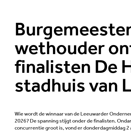
Burgemeester
wethouder on
finalisten De 
stadhuis van
Wie wordt de winnaar van de Leeuwarder Onderne
2026? De spanning stijgt onder de finalisten. Onda
concurrentie groot is, vond er donderdagmiddag 2 