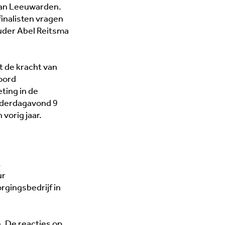
van Leeuwarden.
inalisten vragen
uder Abel Reitsma
t de kracht van
oord
ing in de
nderdagavond 9
 vorig jaar.
t
ur
gingsbedrijf in
. De reacties op