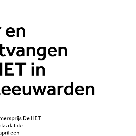
 en
tvangen
HET in
 Leeuwarden
mersprijs De HET
nks dat de
april een