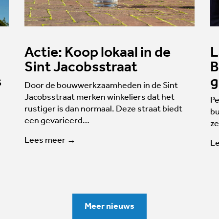
Actie: Koop lokaal in de
L
Sint Jacobsstraat
B
s
g
Door de bouwwerkzaamheden in de Sint
Jacobsstraat merken winkeliers dat het
Pe
rustiger is dan normaal. Deze straat biedt
bu
een gevarieerd…
ze
Lees meer →
L
Meer nieuws