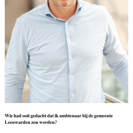
𝐖𝐢𝐞 𝐡𝐚𝐝 𝐨𝐨𝐢𝐭 𝐠𝐞𝐝𝐚𝐜𝐡𝐭 𝐝𝐚𝐭 𝐢𝐤 𝐚𝐦𝐛𝐭𝐞𝐧𝐚𝐚𝐫 𝐛𝐢𝐣 𝐝𝐞 𝐠𝐞𝐦𝐞𝐞𝐧𝐭𝐞
𝐋𝐞𝐞𝐮𝐰𝐚𝐫𝐝𝐞𝐧 𝐳𝐨𝐮 𝐰𝐨𝐫𝐝𝐞𝐧?