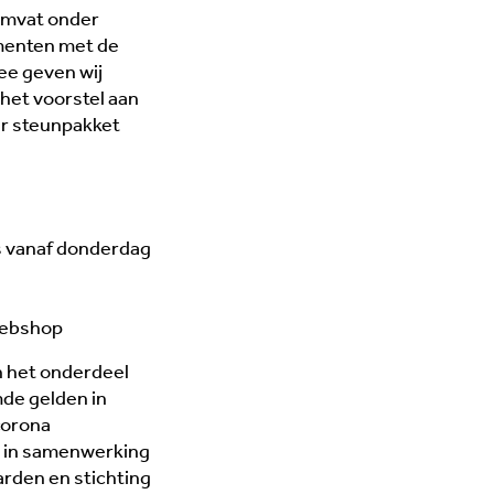
omvat onder
menten met de
ee geven wij
 het voorstel aan
er steunpakket
es vanaf donderdag
/webshop
an het onderdeel
mde gelden in
corona
ld in samenwerking
rden en stichting