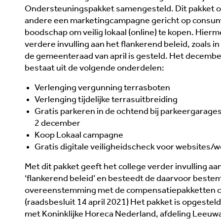
Ondersteuningspakket samengesteld. Dit pakket 
andere een marketingcampagne gericht op consu
boodschap om veilig lokaal (online) te kopen. Hierm
verdere invulling aan het flankerend beleid, zoals in
de gemeenteraad van april is gesteld. Het decemb
bestaat uit de volgende onderdelen:
Verlenging vergunning terrasboten
Verlenging tijdelijke terrasuitbreiding
Gratis parkeren in de ochtend bij parkeergarag
2 december
Koop Lokaal campagne
Gratis digitale veiligheidscheck voor websites
Met dit pakket geeft het college verder invulling a
‘flankerend beleid’ en besteedt de daarvoor beste
overeenstemming met de compensatiepakketten 
(raadsbesluit 14 april 2021) Het pakket is opgeste
met Koninklijke Horeca Nederland, afdeling Leeuwa