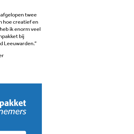
e afgelopen twee
 hoe creatief en
 heb ik enorm veel
npakket bij
nd Leeuwarden.”
er