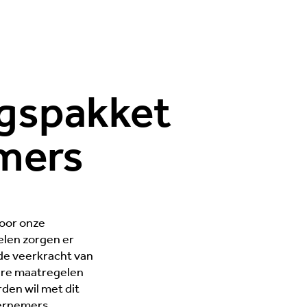
gspakket
mers
voor onze
len zorgen er
de veerkracht van
ere maatregelen
den wil met dit
dernemers