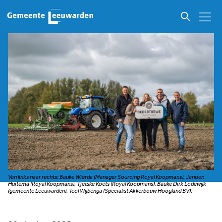
Van links naar rechts: Bauke Wierda (Manager Sourcing Royal Koopmans), Jantien
Huitema (Royal Koopmans), Tjetske Koets (Royal Koopmans), Bauke Dirk Lodewijk
(gemeente Leeuwarden), Teol Wijbenga (Specialist Akkerbouw Hoogland BV).