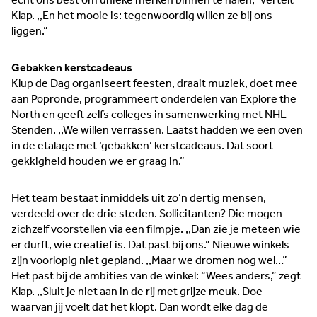
echt ons best om unieke merken binnen te halen,” vertelt
Klap. ,,En het mooie is: tegenwoordig willen ze bij ons
liggen.”
Gebakken kerstcadeaus
Klup de Dag organiseert feesten, draait muziek, doet mee
aan Popronde, programmeert onderdelen van Explore the
North en geeft zelfs colleges in samenwerking met NHL
Stenden. ,,We willen verrassen. Laatst hadden we een oven
in de etalage met ‘gebakken’ kerstcadeaus. Dat soort
‘It kin net’ komt niet in het woordenboek van Ester en
gekkigheid houden we er graag in.”
Remco van der Velde voor. De ondernemers van camping
en passantenhaven It Krúswetter in Easterlittens kijken
vooral naar hoe het wél kan — en dat doen ze met oog voor
Het team bestaat inmiddels uit zo’n dertig mensen,
de toekomst. Duurzaamheid speelt daarbij een hoofdrol.
verdeeld over de drie steden. Sollicitanten? Die mogen
zichzelf voorstellen via een filmpje. ,,Dan zie je meteen wie
Lees meer →
er durft, wie creatief is. Dat past bij ons.” Nieuwe winkels
zijn voorlopig niet gepland. ,,Maar we dromen nog wel…”
Het past bij de ambities van de winkel: “Wees anders,” zegt
Klap. ,,Sluit je niet aan in de rij met grijze meuk. Doe
waarvan jij voelt dat het klopt. Dan wordt elke dag de