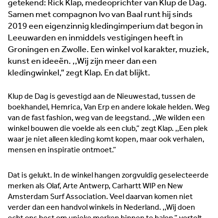
getekend: Rick Klap, medeoprichter van Klup de Dag.
accountmanagers.
Samen met compagnon Ivo van Baal runt hij sinds
2019 een eigenzinnig kledingimperium dat begon in
Leeuwarden en inmiddels vestigingen heeft in
Groningen en Zwolle. Een winkel vol karakter, muziek,
Horeca & Retail
Watertech
kunst en ideeën. ,,Wij zijn meer dan een
kledingwinkel,” zegt Klap. En dat blijkt.
Maakindustrie
Innovatie
Klup de Dag is gevestigd aan de Nieuwestad, tussen de
Duurzaam
Food
boekhandel, Hemrica, Van Erp en andere lokale helden. Weg
van de fast fashion, weg van de leegstand. ,,We wilden een
Algemeen
Trots van de regio
winkel bouwen die voelde als een club,” zegt Klap. ,,Een plek
Horeca &
waar je niet alleen kleding komt kopen, maar ook verhalen,
Retail
mensen en inspiratie ontmoet.”
Dat is gelukt. In de winkel hangen zorgvuldig geselecteerde
merken als Olaf, Arte Antwerp, Carhartt WIP en New
Amsterdam Surf Association. Veel daarvan komen niet
verder dan een handvol winkels in Nederland. ,,Wij doen