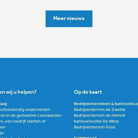
Meer nieuws
n wij u helpen?
Op de kaart
graag
Bedrijventerreinen & kantoorloca
stbestendig ondernemen
Bedrijventerrein de Zwette
ren in de gemeente Leeuwarden
Bedrijventerrein de Hemrik
n, een bedrijf starten of
Kantoorlocatie De Werp
zen
Bedrijventerrein Frisia
ups