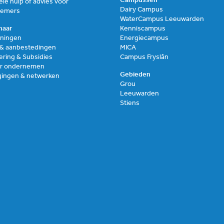
Campussen
ële hulp of advies voor
Dairy Campus
nemers
WaterCampus Leeuwarden
naar
Kenniscampus
ningen
Energiecampus
 & aanbestedingen
MICA
ering & Subsidies
Campus Fryslân
air ondernemen
Gebieden
gingen & netwerken
Grou
Leeuwarden
Stiens