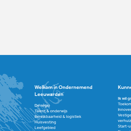
Welkom in Ondernemend
Kunne
Leeuwarden
Ik wil 
Toekom
De regio
Innove
Talent & onderwijs
Vestige
Bereikbaarheid & logistiek
verhui
Huisvesting
Start-
Leefgebied