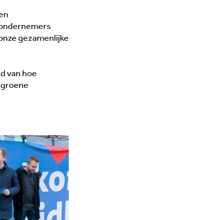
den
ie ondernemers
 onze gezamenlijke
ld van hoe
 groene