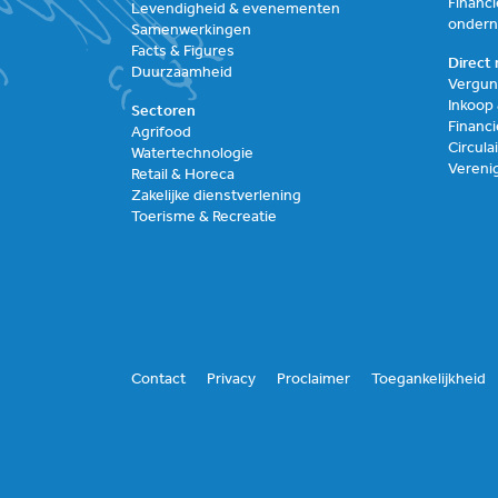
Financi
Levendigheid & evenementen
onder
Samenwerkingen
Facts & Figures
Direct 
Duurzaamheid
Vergun
Inkoop
Sectoren
Financi
Agrifood
Circul
Watertechnologie
Vereni
Retail & Horeca
Zakelijke dienstverlening
Toerisme & Recreatie
Contact
Privacy
Proclaimer
Toegankelijkheid