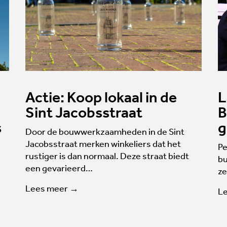
Actie: Koop lokaal in de
L
Sint Jacobsstraat
B
s
g
Door de bouwwerkzaamheden in de Sint
Jacobsstraat merken winkeliers dat het
Pe
rustiger is dan normaal. Deze straat biedt
bu
een gevarieerd…
ze
Lees meer →
L