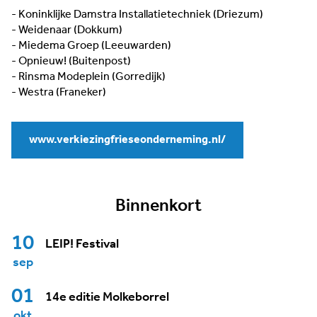
- Koninklijke Damstra Installatietechniek (Driezum)
- Weidenaar (Dokkum)
- Miedema Groep (Leeuwarden)
- Opnieuw! (Buitenpost)
- Rinsma Modeplein (Gorredijk)
- Westra (Franeker)
www.verkiezingfrieseonderneming.nl/
Binnenkort
10
LEIP! Festival
sep
01
14e editie Molkeborrel
okt