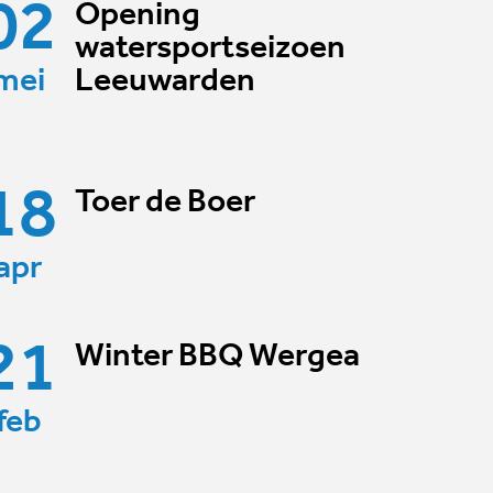
02
Opening
watersportseizoen
mei
Leeuwarden
18
Toer de Boer
apr
21
Winter BBQ Wergea
feb