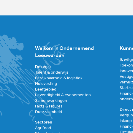
Welkom in Ondernemend
Kunne
Leeuwarden
Ik wil 
Toekom
De regio
Innove
Talent & onderwijs
Vestige
Bereikbaarheid & logistiek
verhui
Huisvesting
Start-
Leefgebied
Financi
Levendigheid & evenementen
onder
Samenwerkingen
Facts & Figures
Direct 
Duurzaamheid
Vergun
Inkoop
Sectoren
Financi
Agrifood
Circul