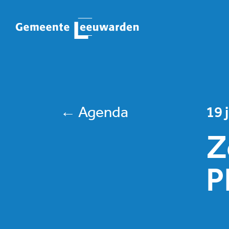
← Agenda
19 
Z
P