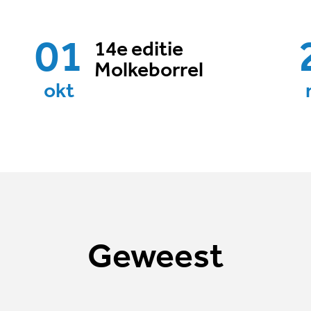
01
14e editie
Molkeborrel
okt
Geweest