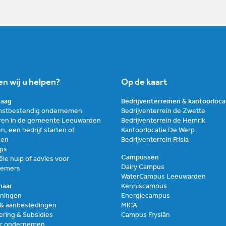
n wij u helpen?
Op de kaart
graag
Bedrijventerreinen & kantoorloca
stbestendig ondernemen
Bedrijventerrein de Zwette
ren in de gemeente Leeuwarden
Bedrijventerrein de Hemrik
n, een bedrijf starten of
Kantoorlocatie De Werp
zen
Bedrijventerrein Frisia
ups
Campussen
ële hulp of advies voor
Dairy Campus
nemers
WaterCampus Leeuwarden
naar
Kenniscampus
ningen
Energiecampus
 & aanbestedingen
MICA
ering & Subsidies
Campus Fryslân
air ondernemen