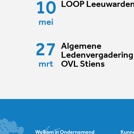
10
LOOP Leeuwarde
mei
27
Algemene
Ledenvergadering
mrt
OVL Stiens
Welkom in Ondernemend
Kunne