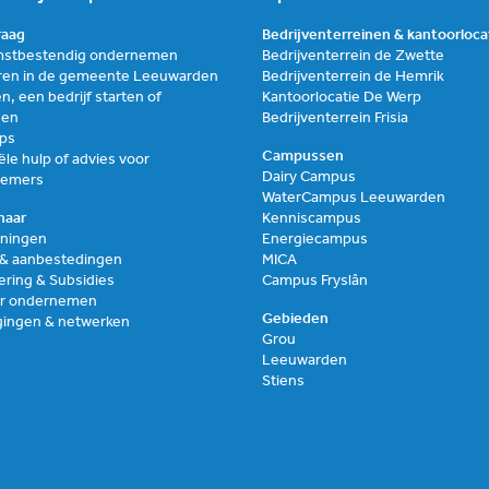
graag
Bedrijventerreinen & kantoorloca
stbestendig ondernemen
Bedrijventerrein de Zwette
ren in de gemeente Leeuwarden
Bedrijventerrein de Hemrik
n, een bedrijf starten of
Kantoorlocatie De Werp
zen
Bedrijventerrein Frisia
ups
Campussen
ële hulp of advies voor
Dairy Campus
nemers
WaterCampus Leeuwarden
naar
Kenniscampus
ningen
Energiecampus
 & aanbestedingen
MICA
ering & Subsidies
Campus Fryslân
air ondernemen
Gebieden
gingen & netwerken
Grou
Leeuwarden
Stiens