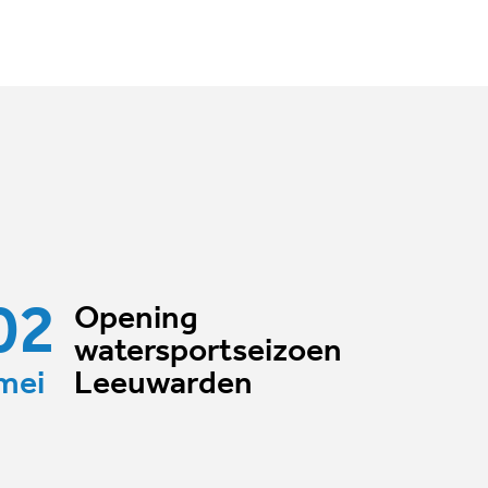
02
Opening
watersportseizoen
mei
Leeuwarden