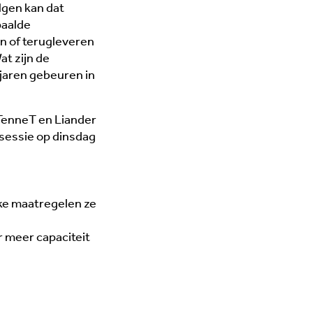
lgen kan dat
paalde
n of terugleveren
t zijn de
jaren gebeuren in
TenneT en Liander
esessie op dinsdag
ke maatregelen ze
 meer capaciteit