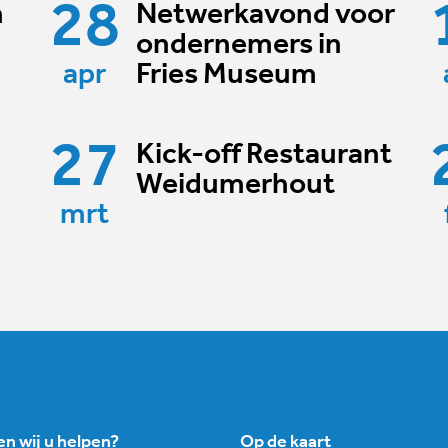
28
n
Netwerkavond voor
ondernemers in
apr
Fries Museum
27
Kick-off Restaurant
Weidumerhout
mrt
n wij u helpen?
Op de kaart