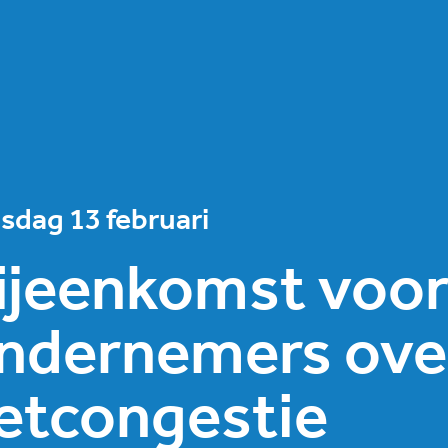
sdag 13 februari
ijeenkomst voo
ndernemers ove
etcongestie