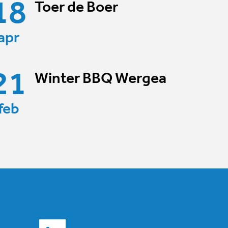
18
Toer de Boer
apr
21
Winter BBQ Wergea
feb