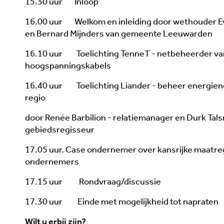
15.30 uur Inloop
16.00 uur Welkom en inleiding door wethouder Ev
en Bernard Mijnders van gemeente Leeuwarden
16.10 uur Toelichting TenneT - netbeheerder va
hoogspanningskabels
16.40 uur Toelichting Liander - beheer energien
regio
door Renée Barbilion - relatiemanager en Durk Tal
gebiedsregisseur
17.05 uur. Case ondernemer over kansrijke maatre
ondernemers
17.15 uur Rondvraag/discussie
17.30 uur Einde met mogelijkheid tot napraten
Wilt u erbij zijn?