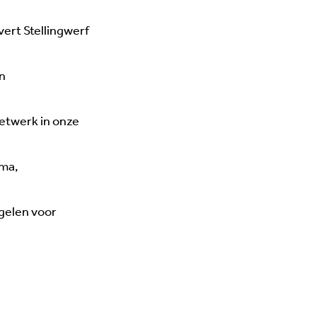
ert Stellingwerf
n
etwerk in onze
sma,
gelen voor