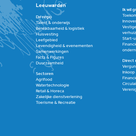
Leeuwarden
Ik wil 
Toekom
De regio
Innove
Talent & onderwijs
Vestige
Bereikbaarheid & logistiek
verhui
Huisvesting
Start-
Leefgebied
Financi
Levendigheid & evenementen
onder
Samenwerkingen
Facts & Figures
Direct 
Duurzaamheid
Vergun
Inkoop
Sectoren
Financi
Agrifood
Circul
Watertechnologie
Vereni
Retail & Horeca
Zakelijke dienstverlening
Toerisme & Recreatie