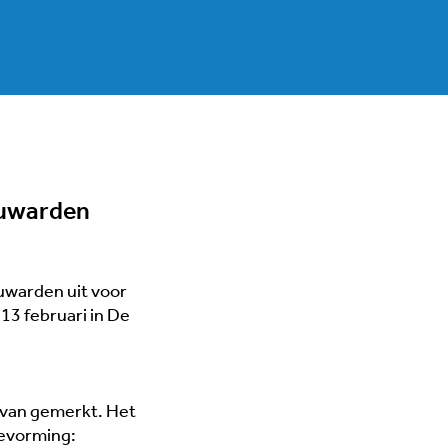
euwarden
warden uit voor
13 februari in De
 van gemerkt. Het
ilevorming: