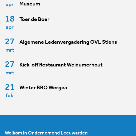
Museum
apr
18
Toer de Boer
apr
27
Algemene Ledenvergadering OVL Stiens
mrt
27
Kick-off Restaurant Weidumerhout
mrt
21
Winter BBQ Wergea
feb
Welkom in Ondernemend Leeuwarden