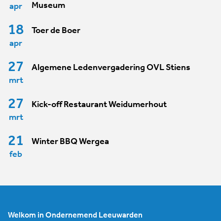
Museum
apr
18
Toer de Boer
apr
27
Algemene Ledenvergadering OVL Stiens
mrt
27
Kick-off Restaurant Weidumerhout
mrt
21
Winter BBQ Wergea
feb
Welkom in Ondernemend Leeuwarden